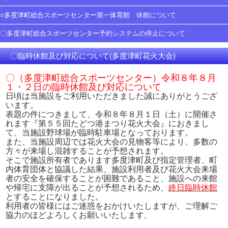
○多度津町総合スポーツセンター第一体育館 休館について
〇多度津町総合スポーツセンター予約システムの停止について
〇臨時休館及び対応について(多度津町花火大会)
〇（多度津町総合スポーツセンター）
令和８年８月
１・２日の臨時休館及び対応について
日頃は当施設をご利用いただきました誠にありがとうござ
います。
表題の件につきまして、令和８年８月１日（土）に開催さ
れます『第５５回たどつ港まつり花火大会』におきまし
て、当施設野球場が臨時駐車場となっております。
また、当施設周辺では花火大会の見物客等により、多数の
方々が来場し混雑することが予想されます。
そこで施設所有者であります多度津町及び指定管理者、町
内体育団体と協議した結果、施設利用者及び花火大会来場
者の安全を確保することが困難であること、施設への来館
や帰宅に支障が出ることが予想されるため、
終日臨時休館
とすることになりました。
利用者の皆様にはご迷惑をおかけいたしますが、ご理解ご
協力のほどよろしくお願いいたします
。