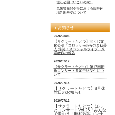
堀江公園（いこいの家）
気象警報発令等における臨時休
場判断基準について
2026/08/08
【サクラートたどつ】宝くじ文
化公演「コロッケwithものまね芸
人 爆笑！スペシャルライブ」来
場者数の報告
2026/07/17
【サクラートたどつ】第17回街
角コンサート参加申込受付につ
いて
2026/07/15
【サクラートたどつ】8月休
館日のお知らせ
2026/07/12
【サクラートたどつ】ほっ
とコンサートVol.26「みんな
で歌おう！昭和歌謡コンサ