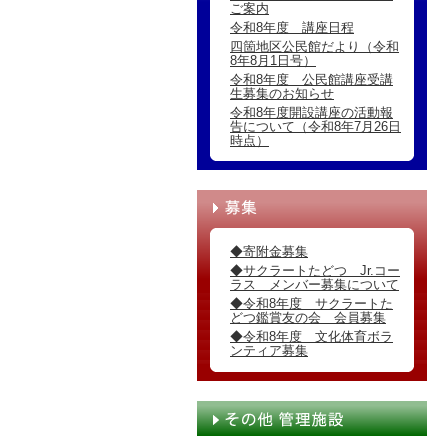
ご案内
令和8年度 講座日程
四箇地区公民館だより（令和
8年8月1日号）
令和8年度 公民館講座受講
生募集のお知らせ
令和8年度開設講座の活動報
告について（令和8年7月26日
時点）
◆寄附金募集
◆サクラートたどつ Jr.コー
ラス メンバー募集について
◆令和8年度 サクラートた
どつ鑑賞友の会 会員募集
◆令和8年度 文化体育ボラ
ンティア募集