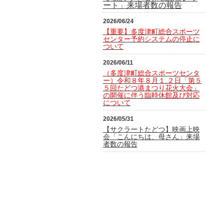
ート」来場者数の報告
2026/06/24
【重要】多度津町総合スポーツ
センター予約システムの停止に
ついて
2026/06/11
（多度津町総合スポーツセンタ
ー）令和８年８月１.２日「第５
５回たどつ港まつり花火大会」
の開催に伴う臨時休館及び対応
について
2026/05/31
【サクラートたどつ】映画上映
会「こんにちは、母さん」来場
者数の報告