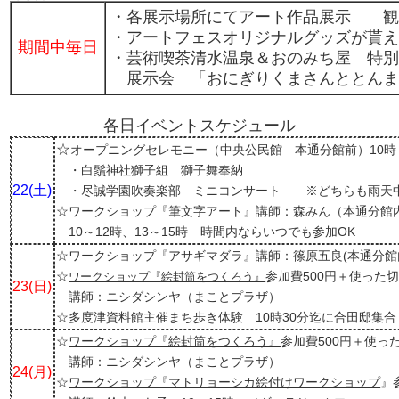
・各展示場所にてアート作品展示 観
・アートフェスオリジナルグッズが貰
期間中毎日
・芸術喫茶清水温泉＆おのみち屋 特
展示会 「おにぎりくまさんととんま
各日イベントスケジュール
☆
オープニングセレモニー（中央公民館 本通分館前）10時
・白鬚神社獅子組 獅子舞奉納
22(土)
・尽誠学園吹奏楽部 ミニコンサート ※どちらも雨天
☆ワークショップ『筆文字アート』講師：森みん（本通分館
10～12時、13～15時 時間内ならいつでも参加OK
☆ワークショップ『アサギマダラ』講師：篠原五良(本通分館内
☆
参加費500円＋使った
ワークショップ『絵封筒をつくろう』
23(日)
講師：ニシダシンヤ（まことプラザ）
☆多度津資料館主催まち歩き体験 10時30分迄に合田邸集合
☆
ワークショップ『絵封筒をつくろう』
参加費500円＋使っ
講師：ニシダシンヤ（まことプラザ）
24(月)
☆
ワークショップ『マトリョーシカ絵付けワークショップ
』