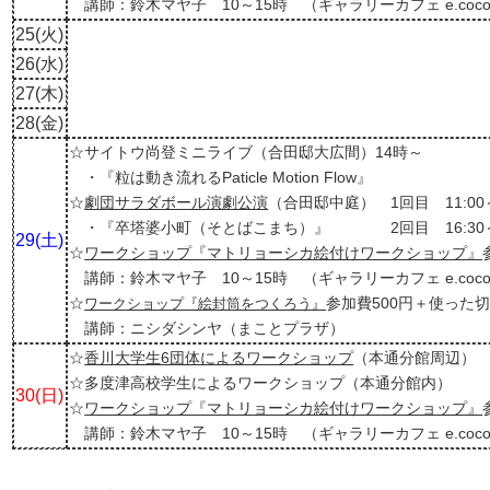
講師：鈴木マヤ子 10～15時 （ギャラリーカフェ e.coco
25(火)
26(水)
27(木)
28(金)
☆サイトウ尚登ミニライブ（合田邸大広間）14時～
・
『粒は動き流れるPaticle Motion Flow』
☆
劇団サラダボール演劇公演
（合田邸中庭） 1回目 11:00
・『卒塔婆小町（そとばこまち）』 2回目 16:30
29(土)
☆
ワークショップ『マトリョーシカ絵付けワークショップ』
講師：鈴木マヤ子 10～15時 （ギャラリーカフェ e.coco
☆
参加費500円＋使った
ワークショップ『絵封筒をつくろう』
講師：ニシダシンヤ（まことプラザ）
☆
香川大学生6団体によるワークショップ
（本通分館周辺）
☆多度津高校学生によるワークショップ（本通分館内）
30(日)
☆
ワークショップ『マトリョーシカ絵付けワークショップ』
講師：鈴木マヤ子 10～15時 （ギャラリーカフェ e.coco