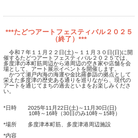
***たどつアートフェスティバル２０２５
（終了）***
令和７年１１月２２日(土)～１１月３０日(日)に開
催するたどつアートフェスティバル２０２５では、
多度津の本町筋周辺から港周辺の空き家や店舗を会
場として、アート展示イベントを開催します。
かつて瀬戸内海の海運や金比羅参詣の拠点として
栄えた多度津の歴史ある通りを巡りながら、現代の
アートを通じてまちの過去といまをお楽しみくださ
い。
*日時 2025年11月22日(土)～11月30日(日)
10時～16時（30日のみ10時～15時）
*場所 多度津本町筋、多度津港周辺施設
*内容